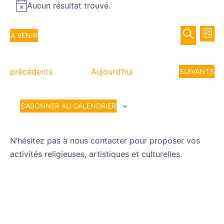
Aucun résultat trouvé.
Notice
Recher
Nav
À VENIR
LISTE
de
et
Sélectionnez
RECHERCH
vue
navigat
une
Év
Évènements
de
précédents
Aujourd’hui
ÉVÈNEMENT
SUIVANTS
date.
vues
Évènem
S’ABONNER AU CALENDRIER
N’hésitez pas à nous contacter pour proposer vos
activités religieuses, artistiques et culturelles.