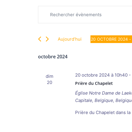
Recherche
Évènements
Saisir
et
mot-
navigation
clé.
de
Rechercher
vues
Aujourd’hui
20 OCTOBRE 2024
 - 
Évènements
Évènements
Sélectionnez
par
une
octobre 2024
mot-
date.
clé.
20 octobre 2024 à 10h40
-
dim
20
Prière du Chapelet
Église Notre Dame de Lae
Capitale, Belgique, Belgiqu
Prière du Chapelet dans la