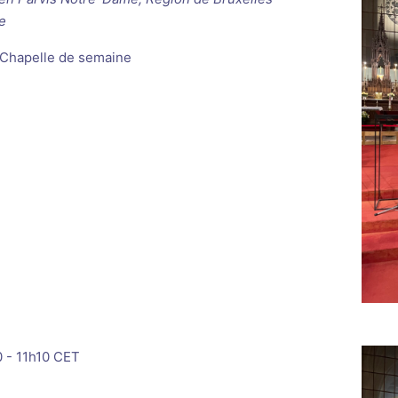
e
 Chapelle de semaine
0
-
11h10
CET