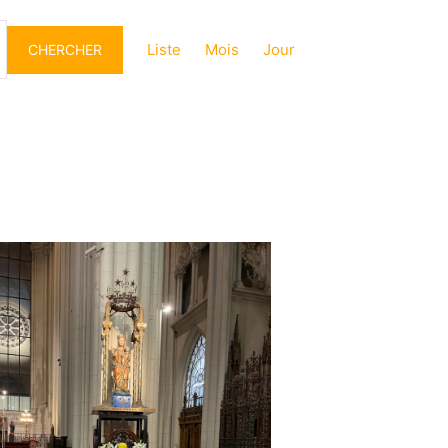
Navigation
de
Liste
Mois
Jour
CHERCHER
vues
Évènement