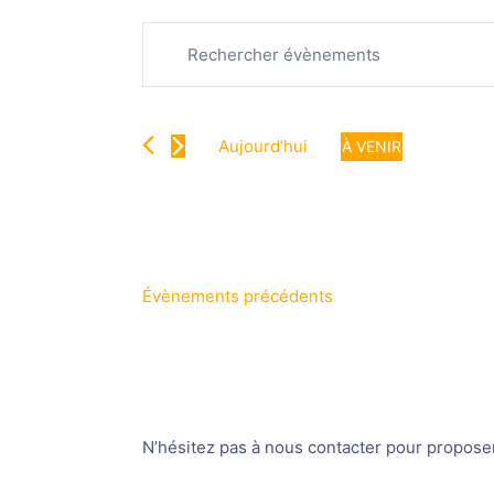
Recherche
Évènements
Saisir
et
mot-
navigation
clé.
de
Rechercher
vues
Aujourd’hui
À VENIR
Évènements
Évènements
Sélectionnez
par
une
mot-
date.
clé.
Évènements
précédents
N’hésitez pas à nous contacter pour proposer v