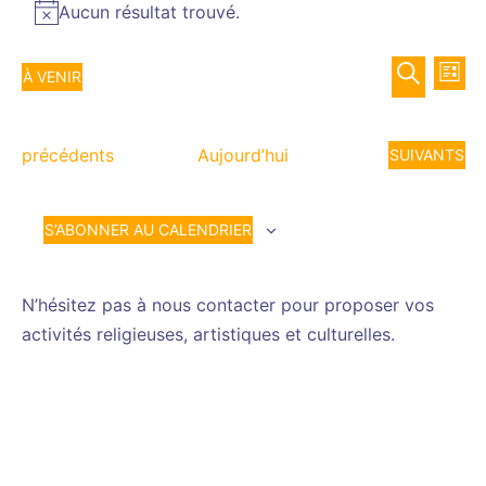
Aucun résultat trouvé.
Notice
Recher
Nav
À VENIR
LISTE
de
et
Sélectionnez
RECHERCH
vue
navigat
une
Év
Évènements
de
précédents
Aujourd’hui
ÉVÈNEMENT
SUIVANTS
date.
vues
Évènem
S’ABONNER AU CALENDRIER
N’hésitez pas à nous contacter pour proposer vos
activités religieuses, artistiques et culturelles.