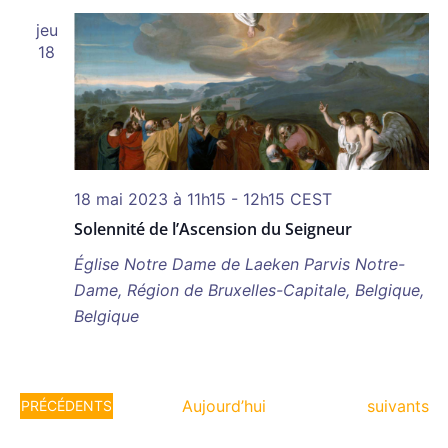
jeu
18
18 mai 2023 à 11h15
-
12h15
CEST
Solennité de l’Ascension du Seigneur
Église Notre Dame de Laeken
Parvis Notre-
Dame, Région de Bruxelles-Capitale, Belgique,
Belgique
Évènemen
ÉVÈNEMENTS
Aujourd’hui
suivants
PRÉCÉDENTS