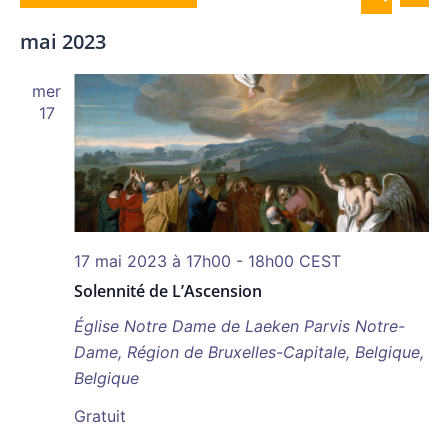
LISTE
de
et
Sélectionnez
RECHERCH
vue
mai 2023
navigat
une
Év
de
date.
mer
vues
17
Évènem
17 mai 2023 à 17h00
-
18h00
CEST
Solennité de L’Ascension
Église Notre Dame de Laeken
Parvis Notre-
Dame, Région de Bruxelles-Capitale, Belgique,
Belgique
Gratuit