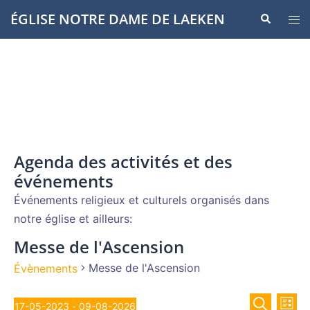
Aller
ÉGLISE NOTRE DAME DE LAEKEN
Recherche
Ouvr
au
le
contenu
men
Agenda des activités et des
événements
Événements religieux et culturels organisés dans
notre église et ailleurs:
Messe de l'Ascension
Messe de l'Ascension
Évènements
Recher
Évènements
Nav
17-05-2023
 - 
09-08-2026