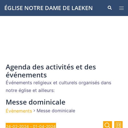
Aller
ÉGLISE NOTRE DAME DE LAEKEN
Recherche
Ouvr
au
le
contenu
men
Agenda des activités et des
événements
Événements religieux et culturels organisés dans
notre église et ailleurs:
Messe dominicale
Messe dominicale
Évènements
Recher
Évènements
Nav
24-02-2024
 - 
01-04-2024