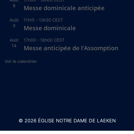
8
Messe dominicale anticipée
Août
11h15
-
12h30
CEST
9
Messe dominicale
Août
17h00
-
18h00
CEST
14
Messe anticipée de l’Assomption
Voir le calendrier
© 2026 ÉGLISE NOTRE DAME DE LAEKEN