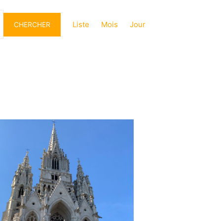
Navigation
de
Liste
Mois
Jour
CHERCHER
vues
Évènement