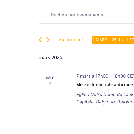
Recherche
Évènements
Saisir
et
mot-
navigation
clé.
de
Rechercher
vues
Aujourd’hui
2 MARS
 - 
25 JUILLE
Évènements
Évènements
Sélectionnez
par
une
mars 2026
mot-
date.
clé.
7 mars à 17h00
-
18h00
CE
sam
7
Messe dominicale anticipée
Église Notre Dame de Lae
Capitale, Belgique, Belgiqu