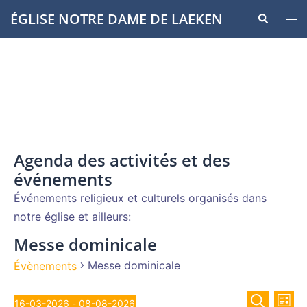
Aller
ÉGLISE NOTRE DAME DE LAEKEN
Recherche
Ouvr
au
le
contenu
men
Agenda des activités et des
événements
Événements religieux et culturels organisés dans
notre église et ailleurs:
Messe dominicale
Messe dominicale
Évènements
Recher
Évènements
Nav
16-03-2026
 - 
08-08-2026