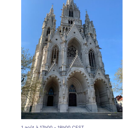
1 août à 17h00
-
18h00
CEST