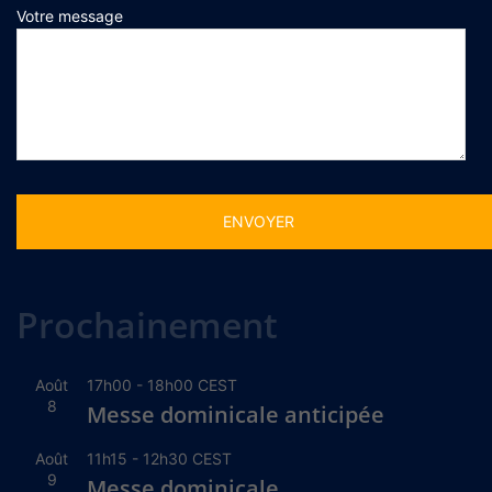
Votre message
Alternative:
Prochainement
Août
17h00
-
18h00
CEST
8
Messe dominicale anticipée
Août
11h15
-
12h30
CEST
9
Messe dominicale