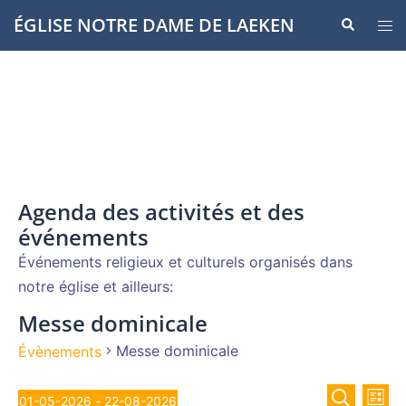
Aller
ÉGLISE NOTRE DAME DE LAEKEN
Recherche
Ouvr
au
le
contenu
men
Agenda des activités et des
événements
Événements religieux et culturels organisés dans
notre église et ailleurs:
Messe dominicale
Messe dominicale
Évènements
Recher
Évènements
Nav
01-05-2026
 - 
22-08-2026