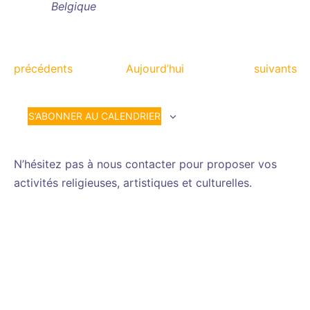
Belgique
Évènements
Évènemen
précédents
Aujourd’hui
suivants
S’ABONNER AU CALENDRIER
N’hésitez pas à nous contacter pour proposer vos
activités religieuses, artistiques et culturelles.