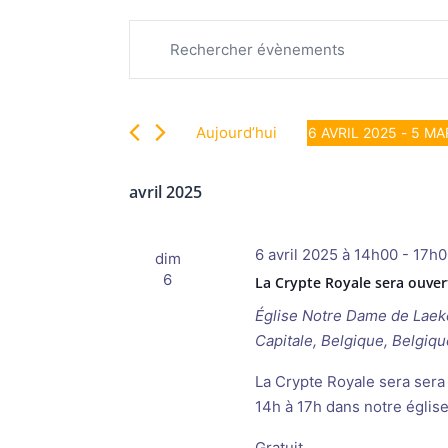
Recherche
Évènements
Saisir
et
mot-
navigation
clé.
de
Rechercher
vues
Aujourd’hui
6 AVRIL 2025
 - 
5 MA
Évènements
Évènements
Sélectionnez
par
une
avril 2025
mot-
date.
clé.
6 avril 2025 à 14h00
-
17h0
dim
6
La Crypte Royale sera ouver
Église Notre Dame de Lae
Capitale, Belgique, Belgiqu
La Crypte Royale sera sera 
14h à 17h dans notre églis
Gratuit