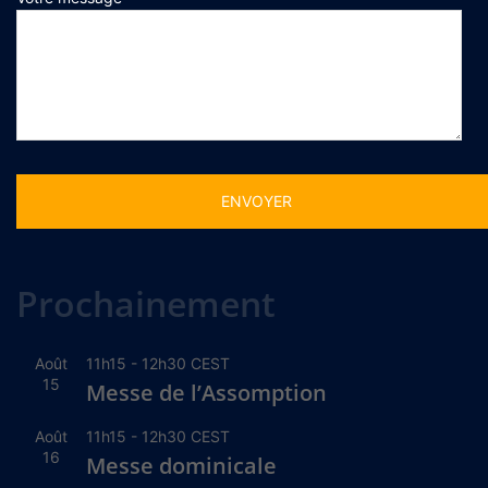
Alternative:
Prochainement
Août
11h15
-
12h30
CEST
15
Messe de l’Assomption
Août
11h15
-
12h30
CEST
16
Messe dominicale