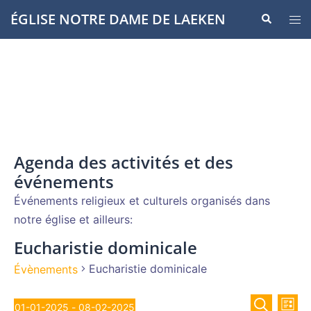
Aller
ÉGLISE NOTRE DAME DE LAEKEN
Recherche
Ouvr
au
le
contenu
men
Agenda des activités et des
événements
Événements religieux et culturels organisés dans
notre église et ailleurs:
Eucharistie dominicale
Eucharistie dominicale
Évènements
Recher
Évènements
Nav
01-01-2025
 - 
08-02-2025