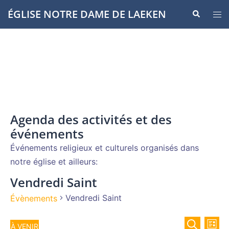
Aller
ÉGLISE NOTRE DAME DE LAEKEN
Recherche
Ouvr
au
le
contenu
men
Agenda des activités et des
événements
Événements religieux et culturels organisés dans
notre église et ailleurs:
Vendredi Saint
Vendredi Saint
Évènements
Recher
Évènements
Nav
À VENIR