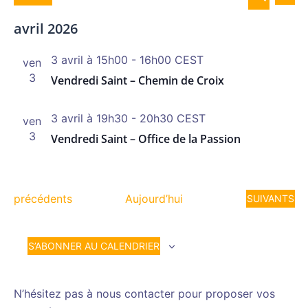
LISTE
de
et
Sélectionnez
RECHERCH
vue
avril 2026
navigat
une
Év
de
date.
3 avril à 15h00
-
16h00
CEST
ven
vues
3
Vendredi Saint – Chemin de Croix
Évènem
3 avril à 19h30
-
20h30
CEST
ven
3
Vendredi Saint – Office de la Passion
Évènements
précédents
Aujourd’hui
ÉVÈNEMENT
SUIVANTS
S’ABONNER AU CALENDRIER
N’hésitez pas à nous contacter pour proposer vos