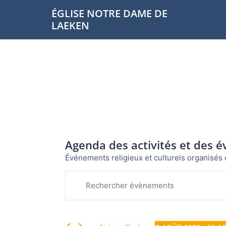
Aller
ÉGLISE NOTRE DAME DE
au
LAEKEN
contenu
Agenda des activités et des 
Événements religieux et culturels organisés d
Évènements
Recherche
Saisir
et
mot-
navigation
clé.
de
Rechercher