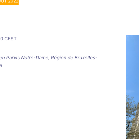
OÛT 2022
00
CEST
ken
Parvis Notre-Dame, Région de Bruxelles-
e