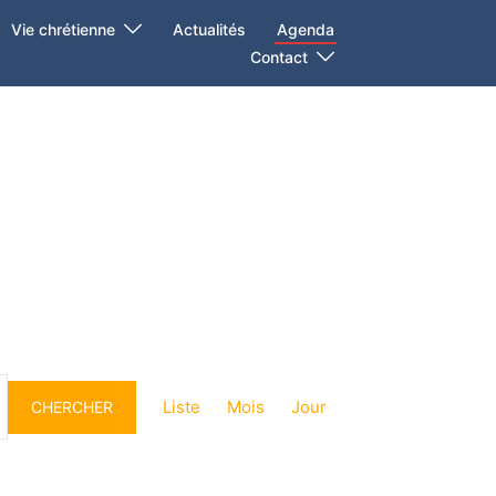
Vie chrétienne
Actualités
Agenda
Contact
Navigation
de
Liste
Mois
Jour
CHERCHER
vues
Évènement