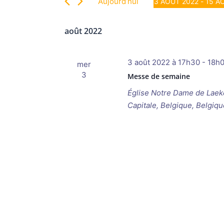
vues
Aujourd’hui
3 AOÛT 2022
 - 
15 A
Évènements
Évènements
Sélectionnez
par
une
août 2022
mot-
date.
clé.
3 août 2022 à 17h30
-
18h
mer
3
Messe de semaine
Église Notre Dame de Lae
Capitale, Belgique, Belgiqu