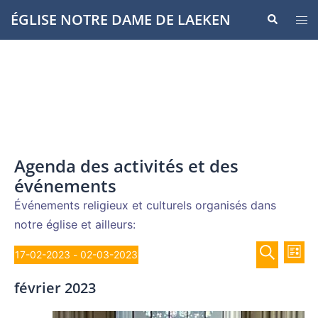
Aller
ÉGLISE NOTRE DAME DE LAEKEN
Recherche
Ouvr
au
le
contenu
men
Agenda des activités et des
événements
Événements religieux et culturels organisés dans
notre église et ailleurs:
Recher
Évènements
Nav
17-02-2023
 - 
02-03-2023
LISTE
de
et
Sélectionnez
RECHERCH
vue
février 2023
navigat
une
Év
de
date.