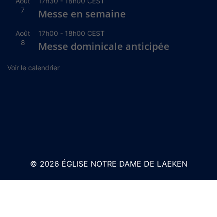
Août
17h30
-
18h00
CEST
7
Messe en semaine
Août
17h00
-
18h00
CEST
8
Messe dominicale anticipée
Voir le calendrier
© 2026 ÉGLISE NOTRE DAME DE LAEKEN