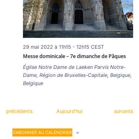
29 mai 2022 à 11h15
-
12h15
CEST
Messe dominicale – 7e dimanche de Pâques
Église Notre Dame de Laeken
Parvis Notre-
Dame, Région de Bruxelles-Capitale, Belgique,
Belgique
Évènements
Évènemen
précédents
Aujourd’hui
suivants
S’ABONNER AU CALENDRIER