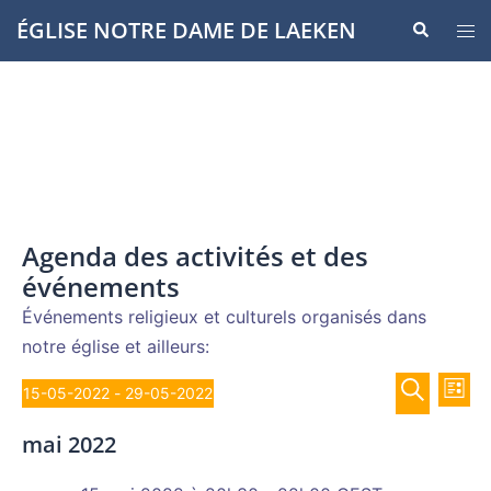
Aller
ÉGLISE NOTRE DAME DE LAEKEN
Recherche
Ouvr
au
le
contenu
men
Agenda des activités et des
événements
Événements religieux et culturels organisés dans
notre église et ailleurs:
Recher
Évènements
Nav
15-05-2022
 - 
29-05-2022
LISTE
de
et
Sélectionnez
RECHERCH
vue
mai 2022
navigat
une
Év
de
date.