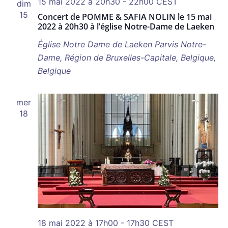
15 mai 2022 à 20h30
-
22h00
CEST
dim
vues
15
Concert de POMME & SAFIA NOLIN le 15 mai
Évènem
2022 à 20h30 à l’église Notre-Dame de Laeken
Église Notre Dame de Laeken
Parvis Notre-
Dame, Région de Bruxelles-Capitale, Belgique,
Belgique
mer
18
18 mai 2022 à 17h00
-
17h30
CEST