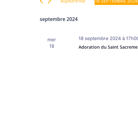
vues
Aujourd’hui
18 SEPTEMBRE 2024
Évènements
Évènements
Sélectionnez
par
une
septembre 2024
mot-
date.
clé.
18 septembre 2024 à 17h0
mer
18
Adoration du Saint Sacreme