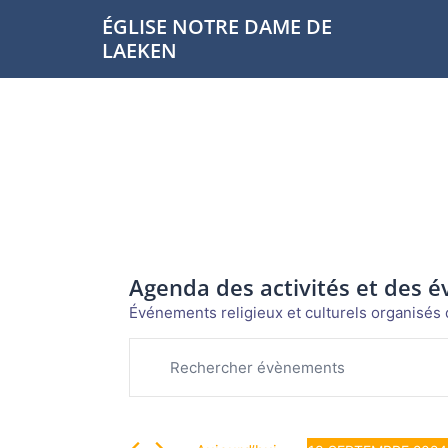
Aller
ÉGLISE NOTRE DAME DE
au
LAEKEN
contenu
Agenda des activités et des 
Événements religieux et culturels organisés d
Évènements
Recherche
Saisir
et
mot-
navigation
clé.
de
Rechercher