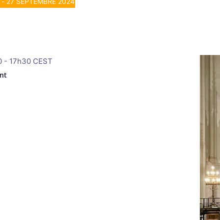
 - 
27 SEPTEMBRE 2024
0
-
17h30
CEST
nt