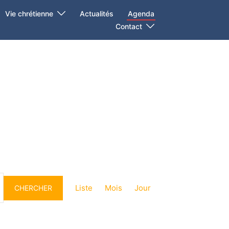
Vie chrétienne
Actualités
Agenda
Contact
Navigation
de
Liste
Mois
Jour
CHERCHER
vues
Évènement