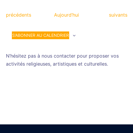
Évènements
Évènemen
précédents
Aujourd’hui
suivants
S’ABONNER AU CALENDRIER
N’hésitez pas à nous contacter pour proposer vos
activités religieuses, artistiques et culturelles.