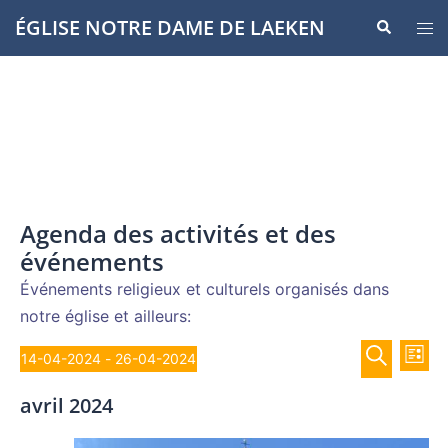
Aller
ÉGLISE NOTRE DAME DE LAEKEN
Recherche
Ouvr
au
le
contenu
men
Agenda des activités et des
événements
Événements religieux et culturels organisés dans
notre église et ailleurs:
Recher
Évènements
Nav
14-04-2024
 - 
26-04-2024
LISTE
de
et
Sélectionnez
RECHERCH
vue
avril 2024
navigat
une
Év
de
date.