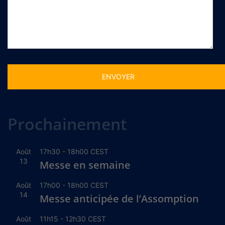
Alternative:
Prochainement
Août
17h30
-
18h00
CEST
13
Messe en semaine
Août
17h00
-
18h00
CEST
14
Messe anticipée de l’Assomption
Août
11h15
-
12h30
CEST