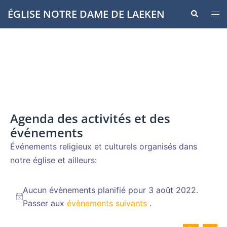
Aller
ÉGLISE NOTRE DAME DE LAEKEN
Recherche
Ouvr
au
le
contenu
men
Agenda des activités et des
événements
Événements religieux et culturels organisés dans
notre église et ailleurs:
Évènements
Aucun évènements planifié pour 3 août 2022.
for
Notice
Passer aux
évènements suivants
.
3