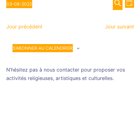
Recher
Nav
août
03-08-2022
JOUR
de
et
Sélectionnez
RECHERCH
vue
2022
navigat
une
Év
de
Jour précédent
Jour suivant
date.
vues
Évènem
S’ABONNER AU CALENDRIER
N’hésitez pas à nous contacter pour proposer vos
activités religieuses, artistiques et culturelles.