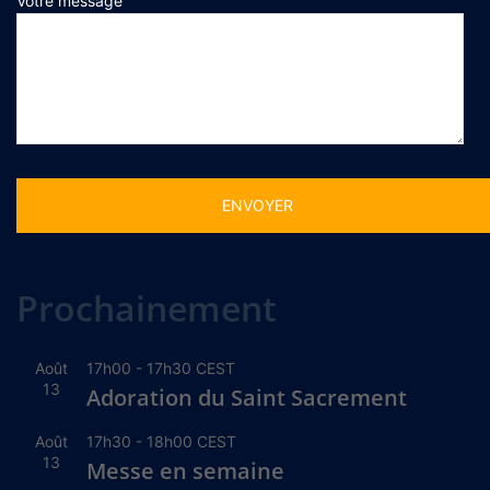
Votre message
Alternative:
Prochainement
Août
17h00
-
17h30
CEST
13
Adoration du Saint Sacrement
Août
17h30
-
18h00
CEST
13
Messe en semaine