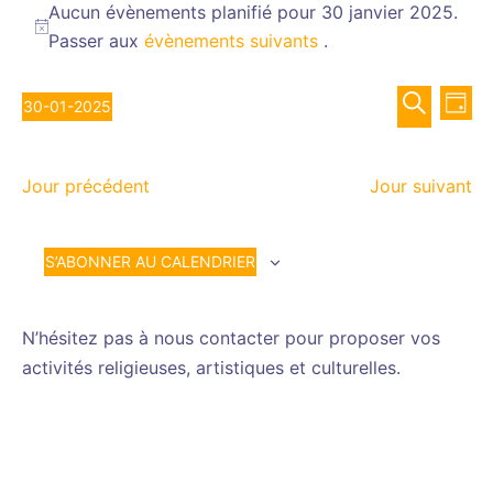
for
Aucun évènements planifié pour 30 janvier 2025.
Notice
Passer aux
évènements suivants
.
30
janvier
Recher
Nav
2025
30-01-2025
JOUR
de
et
Sélectionnez
RECHERCH
vue
navigat
une
Év
de
Jour précédent
Jour suivant
date.
vues
Évènem
S’ABONNER AU CALENDRIER
N’hésitez pas à nous contacter pour proposer vos
activités religieuses, artistiques et culturelles.