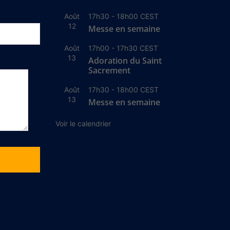
Août
17h30
-
18h00
CEST
12
Messe en semaine
Août
17h00
-
17h30
CEST
13
Adoration du Saint
Sacrement
Août
17h30
-
18h00
CEST
13
Messe en semaine
Voir le calendrier