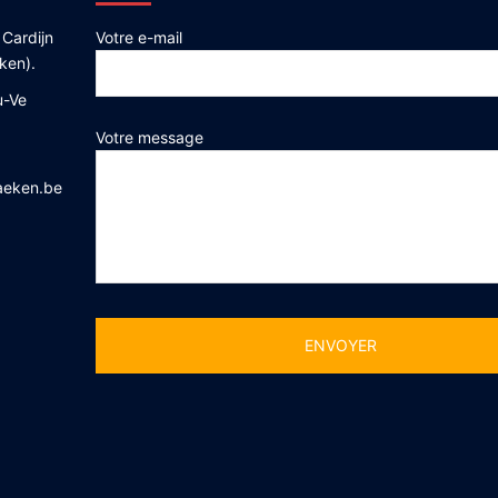
 Cardijn
Votre e-mail
ken).
u-Ve
Votre message
aeken.be
Alternative: