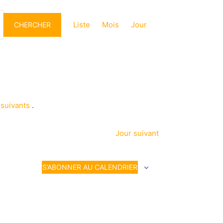
Navigation
de
Liste
Mois
Jour
CHERCHER
vues
Évènement
suivants
.
Jour suivant
S’ABONNER AU CALENDRIER