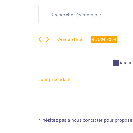
Recherche
Évènements
Saisir
et
for
mot-
navigation
9
clé.
de
juin
Rechercher
vues
2024
Aujourd’hui
9 JUIN 2024
Évènements
Évènements
Sélectionnez
par
une
mot-
date.
Aucun 
clé.
Jour précédent
N’hésitez pas à nous contacter pour proposer v