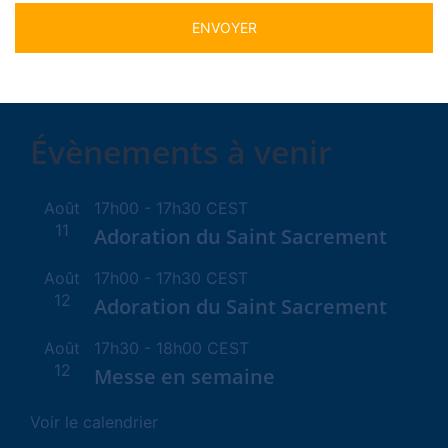
Alternative:
Évènements à venir
Août
17h00
-
17h30
CEST
11
Adoration du Saint Sacrement
Août
17h00
-
17h30
CEST
12
Adoration du Saint Sacrement
Août
17h30
-
18h00
CEST
12
Messe en semaine
Voir le calendrier