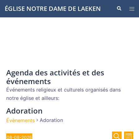
Aller
ÉGLISE NOTRE DAME DE LAEKEN
Recherche
Ouvr
au
le
contenu
men
Agenda des activités et des
événements
Événements religieux et culturels organisés dans
notre église et ailleurs:
Adoration
Adoration
Évènements
Recher
Évènements
Nav
08-08-2026