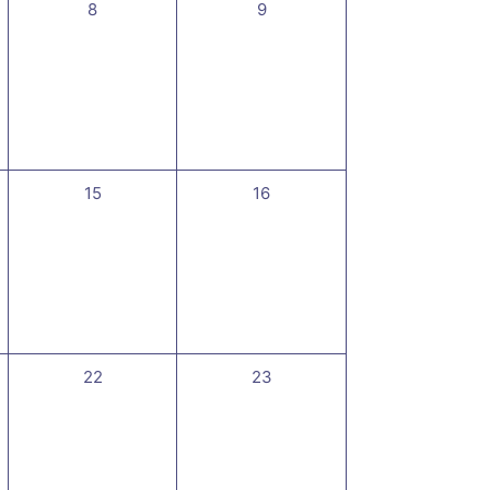
0
0
8
9
t,
évènement,
évènement,
0
0
15
16
,
évènement,
évènement,
0
0
22
23
,
évènement,
évènement,