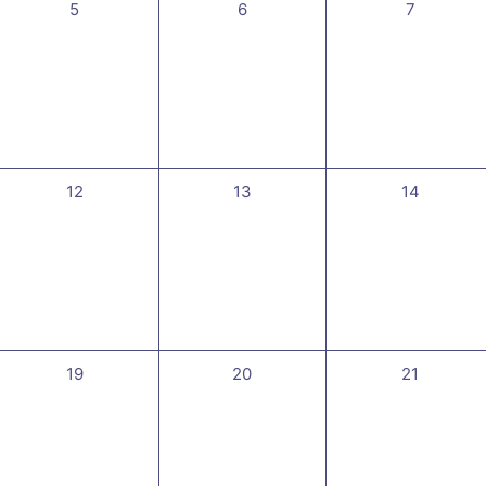
0
0
0
5
6
7
évènement,
évènement,
évènemen
0
0
0
12
13
14
évènement,
évènement,
évènement
0
0
0
19
20
21
évènement,
évènement,
évènement