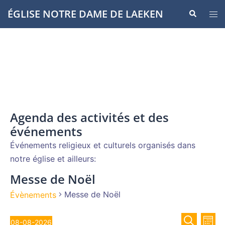
Aller
ÉGLISE NOTRE DAME DE LAEKEN
Recherche
Ouvr
au
le
contenu
men
Agenda des activités et des
événements
Événements religieux et culturels organisés dans
notre église et ailleurs:
Messe de Noël
Messe de Noël
Évènements
Recher
Évènements
Nav
08-08-2026