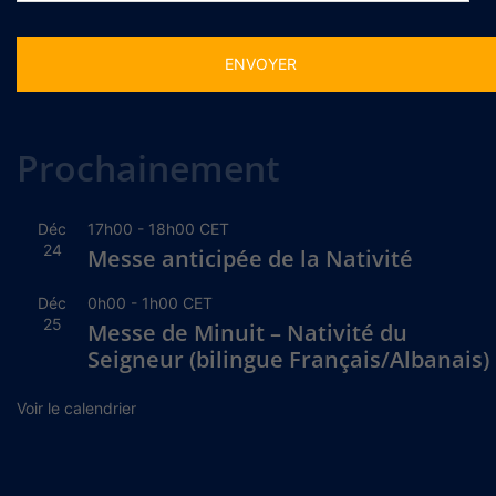
Alternative:
Prochainement
Déc
17h00
-
18h00
CET
24
Messe anticipée de la Nativité
Déc
0h00
-
1h00
CET
25
Messe de Minuit – Nativité du
Seigneur (bilingue Français/Albanais)
Voir le calendrier