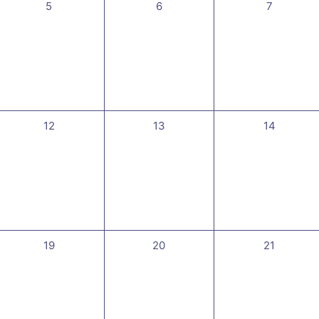
0
0
0
5
6
7
évènement,
évènement,
évènemen
0
0
0
12
13
14
évènement,
évènement,
évènement
0
0
0
19
20
21
évènement,
évènement,
évènement