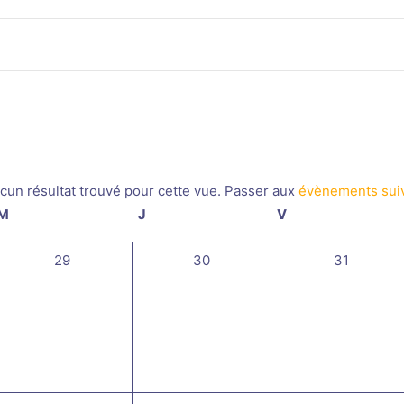
cun résultat trouvé pour cette vue. Passer aux
évènements sui
Notice
M
mercredi
J
jeudi
V
vendredi
0
0
0
29
30
31
évènement,
évènement,
évènement