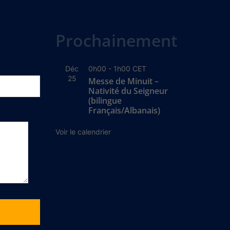
Prochainement
Déc
0h00
-
1h00
CET
25
Messe de Minuit –
Nativité du Seigneur
(bilingue
Français/Albanais)
Voir le calendrier