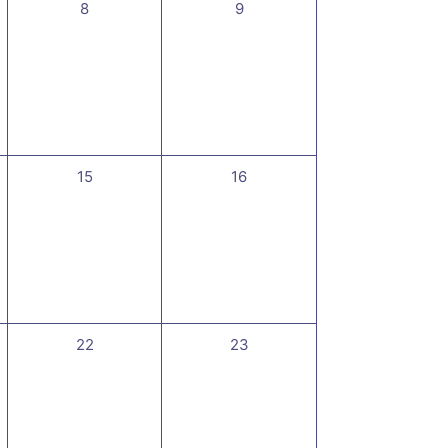
0
0
8
9
t,
évènement,
évènement,
0
0
15
16
,
évènement,
évènement,
0
0
22
23
,
évènement,
évènement,