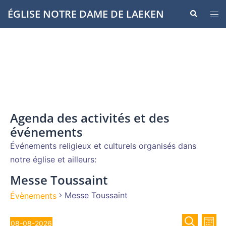
Aller
ÉGLISE NOTRE DAME DE LAEKEN
Recherche
Ouvr
au
le
contenu
men
Agenda des activités et des
événements
Événements religieux et culturels organisés dans
notre église et ailleurs:
Messe Toussaint
Messe Toussaint
Évènements
Recher
Évènements
Nav
08-08-2026