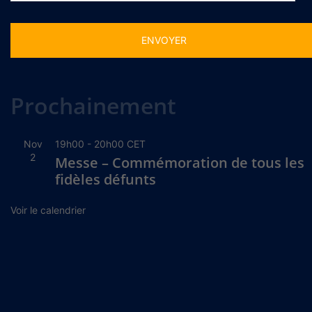
Alternative:
Prochainement
Nov
19h00
-
20h00
CET
2
Messe – Commémoration de tous les
fidèles défunts
Voir le calendrier