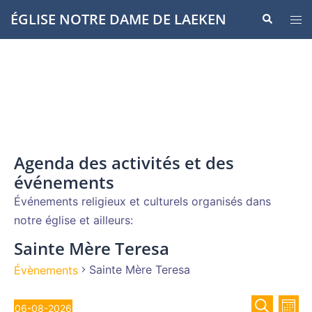
Aller
ÉGLISE NOTRE DAME DE LAEKEN
Recherche
Ouvr
au
le
contenu
men
Agenda des activités et des
événements
Événements religieux et culturels organisés dans
notre église et ailleurs:
Sainte Mère Teresa
Sainte Mère Teresa
Évènements
Recher
Évènements
Nav
06-08-2026