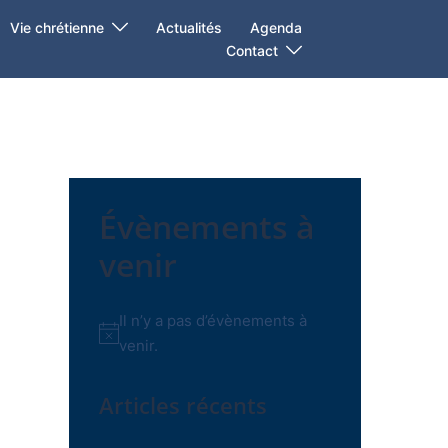
Vie chrétienne
Actualités
Agenda
Contact
Évènements à
venir
Il n’y a pas d’évènements à
Notice
venir.
Articles récents