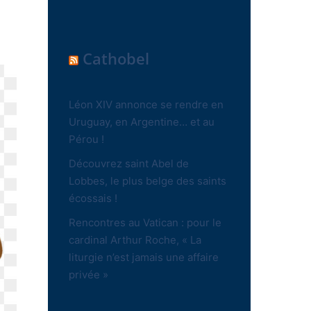
Cathobel
Léon XIV annonce se rendre en
Uruguay, en Argentine… et au
Pérou !
Découvrez saint Abel de
Lobbes, le plus belge des saints
écossais !
Rencontres au Vatican : pour le
cardinal Arthur Roche, « La
liturgie n’est jamais une affaire
privée »