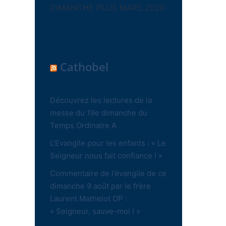
DIMANCHE PLUS MARS 2026
Cathobel
Découvrez les lectures de la
messe du 19e dimanche du
Temps Ordinaire A
L’Evangile pour les enfants : « Le
Seigneur nous fait confiance ! »
Commentaire de l’évangile de ce
dimanche 9 août par le frère
Laurent Mathelot OP :
« Seigneur, sauve-moi ! »