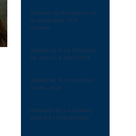
Solennité de l’Assomption de
la Vierge Marie 2026 –
Horaires
DIMANCHE PLUS DES MOIS
DE JUILLET & AOUT 2026
DIMANCHE PLUS DU MOIS
D’AVRIL 2026
HORAIRES DE LA SEMAINE
SAINTE ET PAQUES 2026