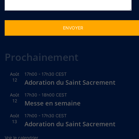
Alternative:
Prochainement
Août
17h00
-
17h30
CEST
12
Adoration du Saint Sacrement
Août
17h30
-
18h00
CEST
12
Messe en semaine
Août
17h00
-
17h30
CEST
13
Adoration du Saint Sacrement
Voir le calendrier