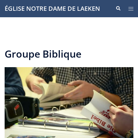
Aller
ÉGLISE NOTRE DAME DE LAEKEN
Recherche
Ouvr
au
le
contenu
men
Groupe Biblique