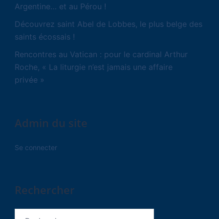
Argentine… et au Pérou !
Découvrez saint Abel de Lobbes, le plus belge des
saints écossais !
Rencontres au Vatican : pour le cardinal Arthur
Roche, « La liturgie n’est jamais une affaire
privée »
Admin du site
Se connecter
Rechercher
Rechercher :