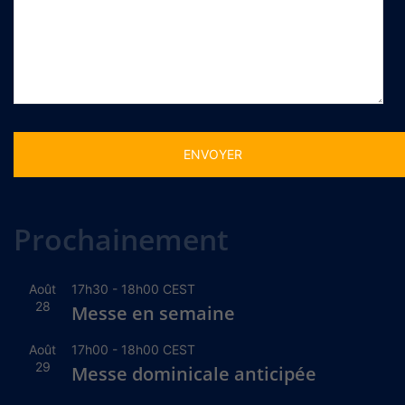
Alternative:
Prochainement
Août
17h30
-
18h00
CEST
28
Messe en semaine
Août
17h00
-
18h00
CEST
29
Messe dominicale anticipée