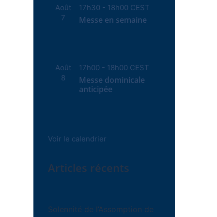
Août
17h30
-
18h00
CEST
7
Messe en semaine
Août
17h00
-
18h00
CEST
8
Messe dominicale
anticipée
Voir le calendrier
Articles récents
Solennité de l’Assomption de