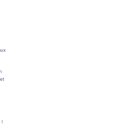
aux
n
et
 !