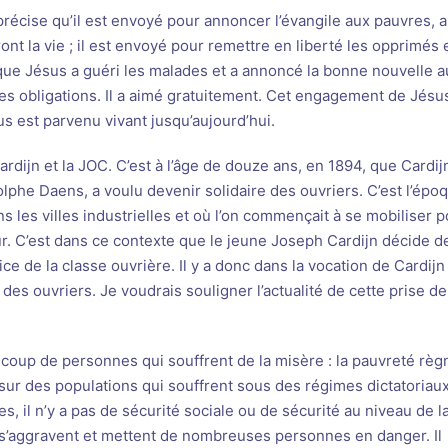
précise qu’il est envoyé pour annoncer l’évangile aux pauvres, 
ront la vie ; il est envoyé pour remettre en liberté les opprimés 
 que Jésus a guéri les malades et a annoncé la bonne nouvelle a
es obligations. Il a aimé gratuitement. Cet engagement de Jésu
s est parvenu vivant jusqu’aujourd’hui.
ardijn et la JOC. C’est à l’âge de douze ans, en 1894, que Cardij
lphe Daens, a voulu devenir solidaire des ouvriers. C’est l’épo
ns les villes industrielles et où l’on commençait à se mobiliser 
eur. C’est dans ce contexte que le jeune Joseph Cardijn décide d
ce de la classe ouvrière. Il y a donc dans la vocation de Cardijn
des ouvriers. Je voudrais souligner l’actualité de cette prise de
coup de personnes qui souffrent de la misère : la pauvreté règ
 sur des populations qui souffrent sous des régimes dictatoriaux
es, il n’y a pas de sécurité sociale ou de sécurité au niveau de l
s s’aggravent et mettent de nombreuses personnes en danger. Il