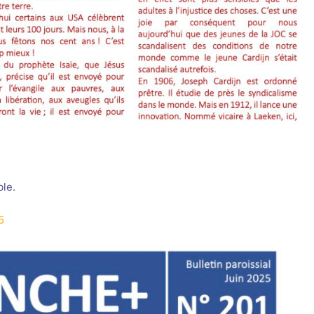
ble.
5