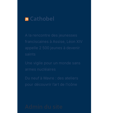
Cathobel
A la rencontre des jeunesses
franciscaines à Assise, Léon XIV
appelle 2 500 jeunes à devenir
saints
Une vigile pour un monde sans
armes nucléaires
Du neuf à Wavre : des ateliers
pour découvrir l’art de l’icône
Admin du site