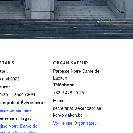
ÉTAILS
ORGANISATEUR
te :
Paroisse Notre Dame de
Laeken
8 mai 2022
Téléphone
eure :
+32 2 478 20 95
7h30 - 18h00
CEST
E-mail
atégorie d’Évènement:
secretariat.laeken@ndlae
esse de semaine
ken-olvlaken.be
vènement Tags:
Voir le site Organisateur
glise Notre Dame de
aeken
,
Messe
,
Messe