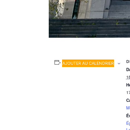
D
AJOUTER AU CALENDRIER
Da
1
H
1
C
M
É
É
L