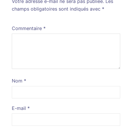
Votre adresse e-mail ne sera pas publiée.
Alternative:
Les
champs obligatoires sont indiqués avec
*
Commentaire
*
Nom
*
E-mail
*