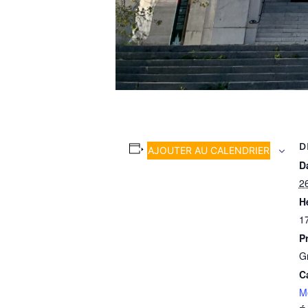
D
AJOUTER AU CALENDRIER
Da
2
H
1
Pr
Gr
C
M