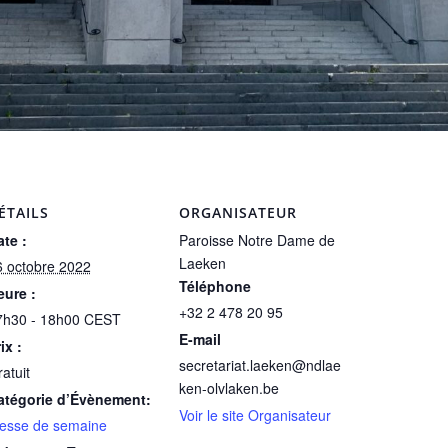
ÉTAILS
ORGANISATEUR
te :
Paroisse Notre Dame de
Laeken
6 octobre 2022
Téléphone
eure :
+32 2 478 20 95
7h30 - 18h00
CEST
E-mail
ix :
secretariat.laeken@ndlae
atuit
ken-olvlaken.be
atégorie d’Évènement:
Voir le site Organisateur
esse de semaine