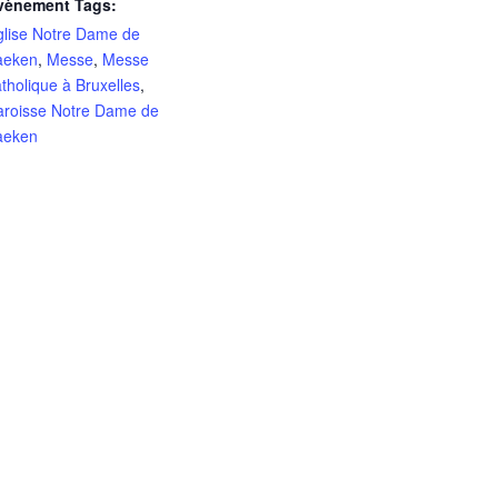
vènement Tags:
glise Notre Dame de
aeken
,
Messe
,
Messe
tholique à Bruxelles
,
aroisse Notre Dame de
aeken