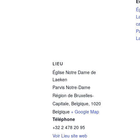
É
É
L
ca
P
L
LIEU
Église Notre Dame de
Laeken
Parvis Notre-Dame
Région de Bruxelles-
Capitale, Belgique
,
1020
Belgique
+ Google Map
Téléphone
+32 2 478 20 95
Voir Lieu site web