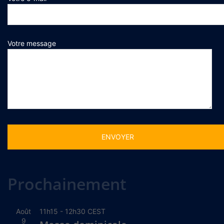
Votre message
Alternative:
Prochainement
Août
11h15
-
12h30
CEST
9