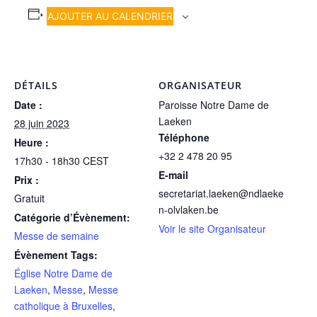
AJOUTER AU CALENDRIER
DÉTAILS
ORGANISATEUR
Date :
Paroisse Notre Dame de
Laeken
28 juin 2023
Téléphone
Heure :
+32 2 478 20 95
17h30 - 18h30
CEST
E-mail
Prix :
secretariat.laeken@ndlaeke
Gratuit
n-olvlaken.be
Catégorie d’Évènement:
Voir le site Organisateur
Messe de semaine
Évènement Tags:
Église Notre Dame de
Laeken
,
Messe
,
Messe
catholique à Bruxelles
,