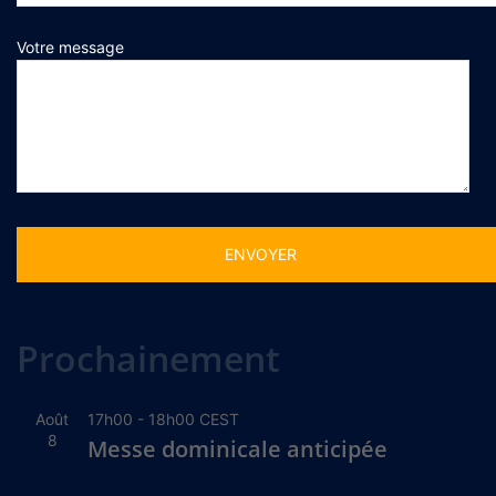
Votre message
Alternative:
Prochainement
Août
17h00
-
18h00
CEST
8
Messe dominicale anticipée