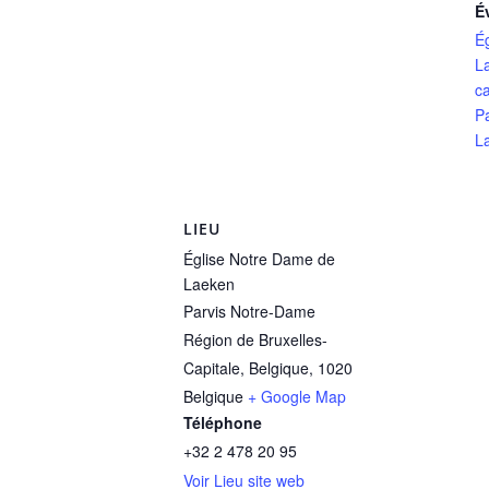
É
É
L
ca
P
L
LIEU
Église Notre Dame de
Laeken
Parvis Notre-Dame
Région de Bruxelles-
Capitale, Belgique
,
1020
Belgique
+ Google Map
Téléphone
+32 2 478 20 95
Voir Lieu site web