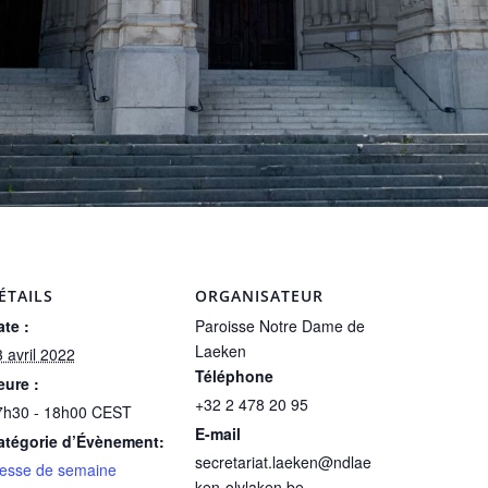
ÉTAILS
ORGANISATEUR
te :
Paroisse Notre Dame de
Laeken
 avril 2022
Téléphone
eure :
+32 2 478 20 95
7h30 - 18h00
CEST
E-mail
atégorie d’Évènement:
secretariat.laeken@ndlae
esse de semaine
ken-olvlaken.be