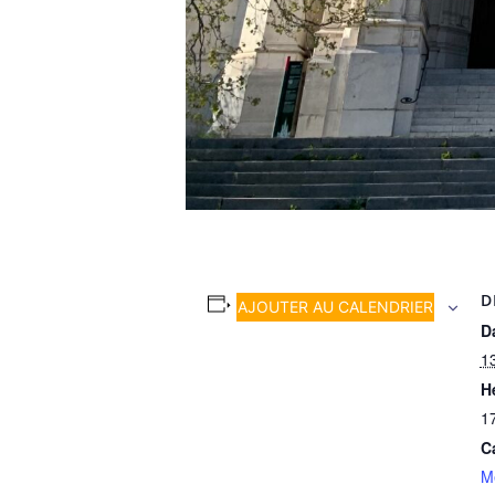
D
AJOUTER AU CALENDRIER
Da
13
H
1
C
M