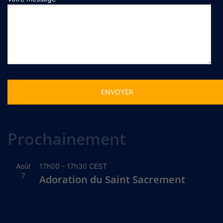
Alternative:
Prochainement
Août
17h00
-
17h30
CEST
7
Adoration du Saint Sacrement