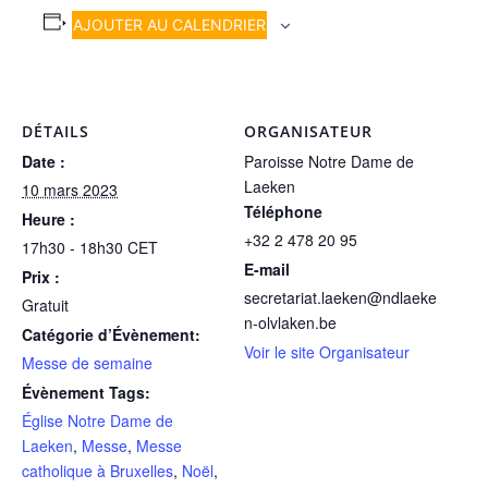
AJOUTER AU CALENDRIER
DÉTAILS
ORGANISATEUR
Date :
Paroisse Notre Dame de
Laeken
10 mars 2023
Téléphone
Heure :
+32 2 478 20 95
17h30 - 18h30
CET
E-mail
Prix :
secretariat.laeken@ndlaeke
Gratuit
n-olvlaken.be
Catégorie d’Évènement:
Voir le site Organisateur
Messe de semaine
Évènement Tags:
Église Notre Dame de
Laeken
,
Messe
,
Messe
catholique à Bruxelles
,
Noël
,