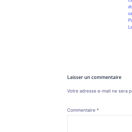
d
ca
P
L
Laisser un commentaire
Votre adresse e-mail ne sera p
Alternative:
Commentaire
*