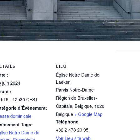
ÉTAILS
LIEU
te :
Église Notre Dame de
Laeken
 juin 2024
Parvis Notre-Dame
eure :
Région de Bruxelles-
1h15 - 12h30
CEST
Capitale, Belgique
,
1020
atégorie d’Évènement:
Belgique
+ Google Map
esse dominicale
Téléphone
vènement Tags:
+32 2 478 20 95
glise Notre Dame de
Voir Lieu site web
aeken
,
Eucharistie