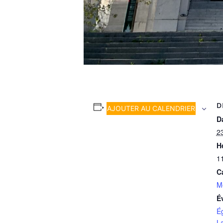
D
AJOUTER AU CALENDRIER
Da
23
H
1
C
M
É
É
L