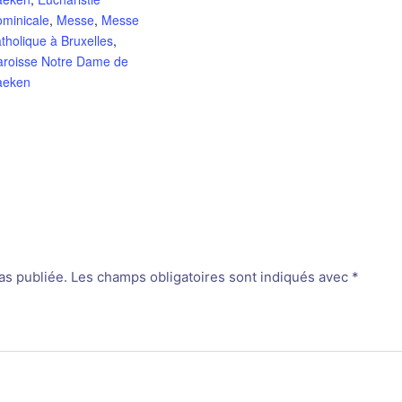
ominicale
,
Messe
,
Messe
tholique à Bruxelles
,
aroisse Notre Dame de
aeken
as publiée.
Les champs obligatoires sont indiqués avec
*