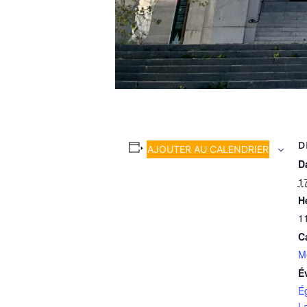
D
AJOUTER AU CALENDRIER
Da
1
H
1
C
M
É
É
L