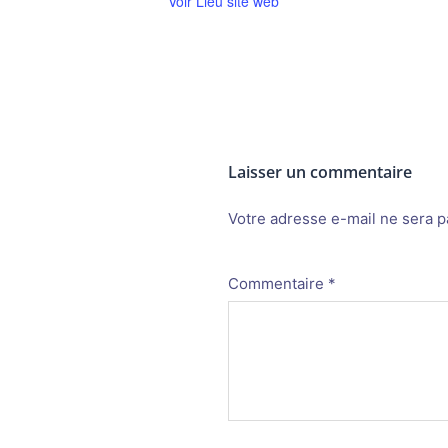
Voir Lieu site web
Laisser un commentaire
Votre adresse e-mail ne sera p
Alternative:
Commentaire
*