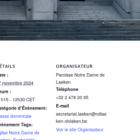
ÉTAILS
ORGANISATEUR
te :
Paroisse Notre Dame de
Laeken
7 novembre 2024
Téléphone
eure :
+32 2 478 20 95
1h15 - 12h30
CET
E-mail
atégorie d’Évènement:
secretariat.laeken@ndlae
esse dominicale
ken-olvlaken.be
vènement Tags:
Voir le site Organisateur
glise Notre Dame de
aeken
,
Eucharistie