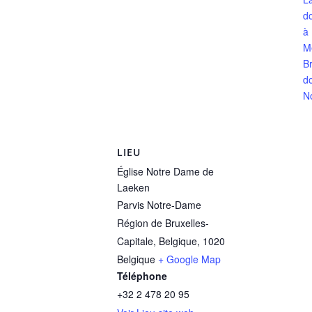
d
à
M
Br
d
N
LIEU
Église Notre Dame de
Laeken
Parvis Notre-Dame
Région de Bruxelles-
Capitale, Belgique
,
1020
Belgique
+ Google Map
Téléphone
+32 2 478 20 95