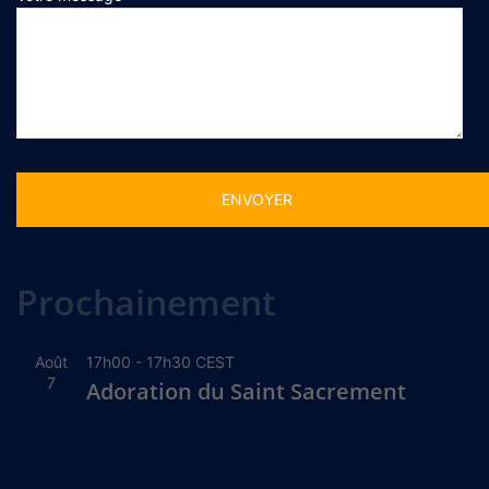
Alternative:
Prochainement
Août
17h00
-
17h30
CEST
7
Adoration du Saint Sacrement