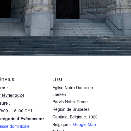
ÉTAILS
LIEU
te :
Église Notre Dame de
Laeken
 février 2024
Parvis Notre-Dame
eure :
Région de Bruxelles-
7h00 - 18h00
CET
Capitale, Belgique
,
1020
atégorie d’Évènement:
Belgique
+ Google Map
esse dominicale