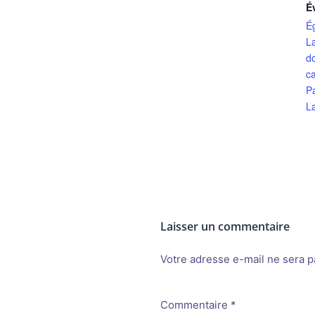
É
É
L
d
ca
P
L
Laisser un commentaire
Votre adresse e-mail ne sera p
Alternative:
Commentaire
*