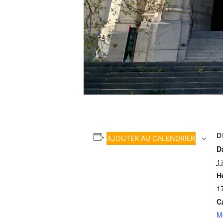
D
AJOUTER AU CALENDRIER
Da
17
H
1
C
M