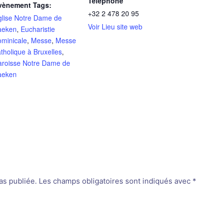
Téléphone
vènement Tags:
+32 2 478 20 95
glise Notre Dame de
Voir Lieu site web
aeken
,
Eucharistie
ominicale
,
Messe
,
Messe
tholique à Bruxelles
,
aroisse Notre Dame de
aeken
as publiée.
Les champs obligatoires sont indiqués avec
*