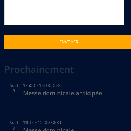
Alternative:
Prochainement
Août
17h00
-
18h00
CEST
8
Messe dominicale anticipée
Août
11h15
-
12h30
CEST
9
Messe dominicale