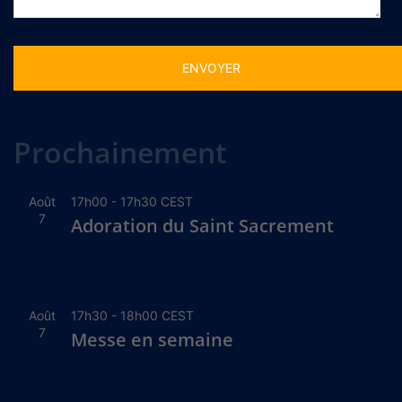
Alternative:
Prochainement
Août
17h00
-
17h30
CEST
7
Adoration du Saint Sacrement
Août
17h30
-
18h00
CEST
7
Messe en semaine