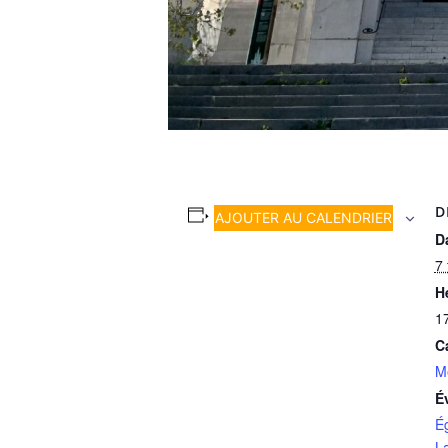
D
AJOUTER AU CALENDRIER
Da
7 
H
1
C
M
É
É
L