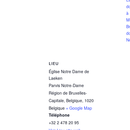
d
à
M
Br
d
N
LIEU
Église Notre Dame de
Laeken
Parvis Notre-Dame
Région de Bruxelles-
Capitale, Belgique
,
1020
Belgique
+ Google Map
Téléphone
+32 2 478 20 95