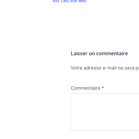
Voir Lieu site web
Laisser un commentaire
Votre adresse e-mail ne sera p
Alternative:
Commentaire
*