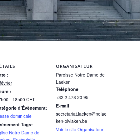
ÉTAILS
ORGANISATEUR
te :
Paroisse Notre Dame de
Laeken
février
Téléphone
eure :
+32 2 478 20 95
7h00 - 18h00
CET
E-mail
atégorie d’Évènement:
secretariat.laeken@ndlae
esse dominicale
ken-olvlaken.be
vènement Tags:
Voir le site Organisateur
glise Notre Dame de
aeken
,
Eucharistie