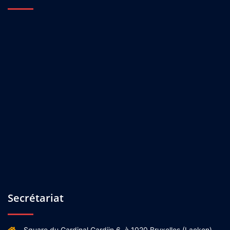
Secrétariat
Square du Cardinal Cardijn 6, à 1020 Bruxelles (Laeken).