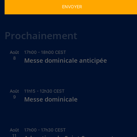
Alternative:
Prochainement
Août
17h00
-
18h00
CEST
8
Messe dominicale anticipée
Août
11h15
-
12h30
CEST
9
Messe dominicale
Août
17h00
-
17h30
CEST
11