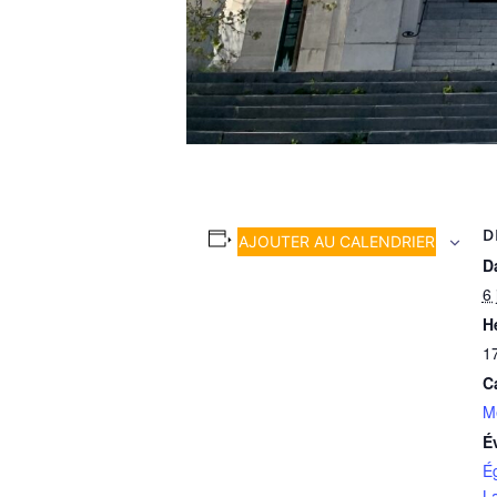
D
AJOUTER AU CALENDRIER
Da
6 
H
1
C
M
É
É
L