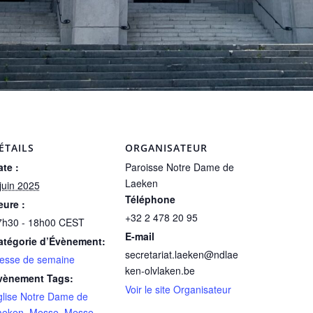
ÉTAILS
ORGANISATEUR
te :
Paroisse Notre Dame de
Laeken
juin 2025
Téléphone
eure :
+32 2 478 20 95
7h30 - 18h00
CEST
E-mail
atégorie d’Évènement:
secretariat.laeken@ndlae
esse de semaine
ken-olvlaken.be
vènement Tags:
Voir le site Organisateur
glise Notre Dame de
aeken
,
Messe
,
Messe